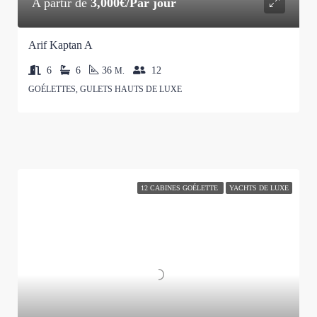
A partir de
3,000€/Par jour
Arif Kaptan A
6
6
36
12
M.
GOÉLETTES, GULETS HAUTS DE LUXE
12 CABINES GOÉLETTE
YACHTS DE LUXE