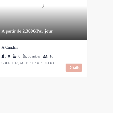
A partir de
2,360€/Par jour
A Candan
8
8
35
16
mètres
GOÉLETTES, GULETS HAUTS DE LUXE
Détails