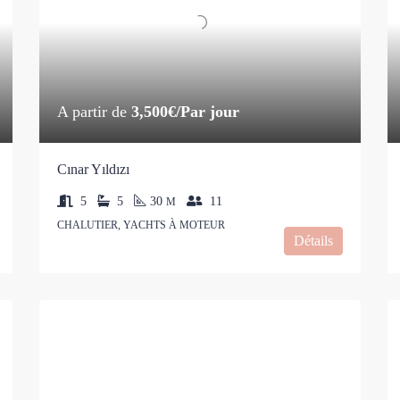
A partir de
3,500€/Par jour
Cınar Yıldızı
5
5
30
11
M
CHALUTIER, YACHTS À MOTEUR
Détails