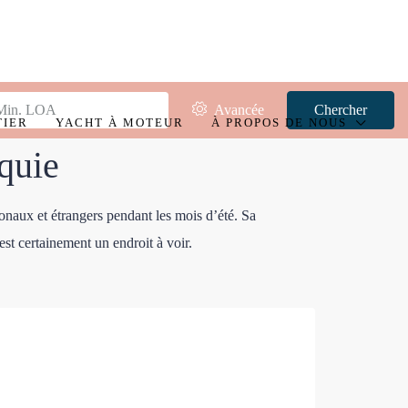
Avancée
Chercher
TIER
YACHT À MOTEUR
À PROPOS DE NOUS
quie
tionaux et étrangers pendant les mois d’été. Sa
st certainement un endroit à voir.