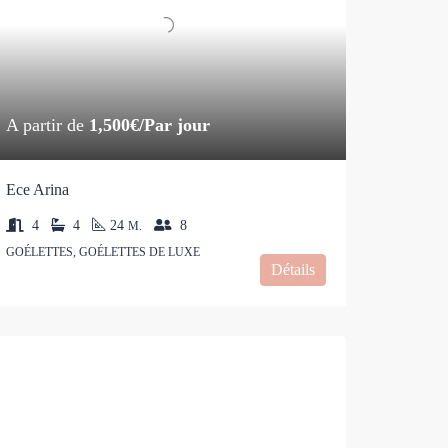
A partir de
1,500€/Par jour
Ece Arina
4
4
24
8
M.
GOÉLETTES, GOÉLETTES DE LUXE
Détails