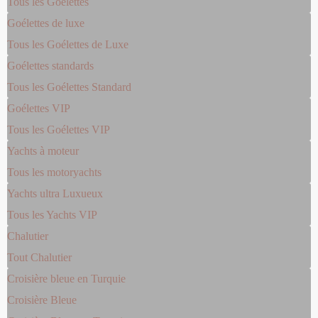
Tous les Goélettes
Goélettes de luxe
Tous les Goélettes de Luxe
Goélettes standards
Tous les Goélettes Standard
Goélettes VIP
Tous les Goélettes VIP
Yachts à moteur
Tous les motoryachts
Yachts ultra Luxueux
Tous les Yachts VIP
Chalutier
Tout Chalutier
Croisière bleue en Turquie
Croisière Bleue