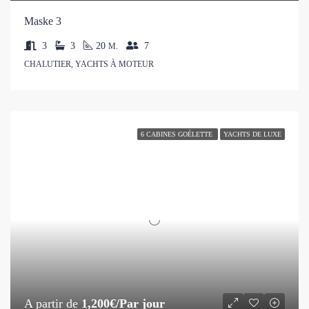
Maske 3
3
3
20
7
M.
CHALUTIER, YACHTS À MOTEUR
6 CABINES GOÉLETTE
YACHTS DE LUXE
A partir de
1,200€/Par jour