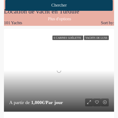
Home
Location de yacht en Turquie
Chercher
Location de yacht en Turquie
Plus d'options
101 Yachts
Sort by:
6 CABINES GOÉLETTE
YACHTS DE LUXE
A partir de
1,000€/Par jour