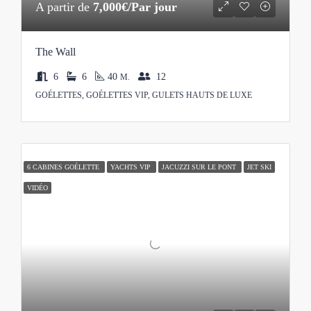
A partir de
7,000€/Par jour
The Wall
6
6
40
12
M.
GOÉLETTES, GOÉLETTES VIP, GULETS HAUTS DE LUXE
6 CABINES GOÉLETTE
YACHTS VIP
JACUZZI SUR LE PONT
JET SKI
VIDÉO