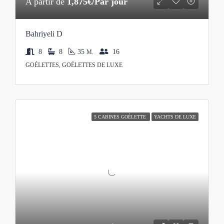
A partir de
1,875€/Par jour
Bahriyeli D
8
8
35
16
M.
GOÉLETTES, GOÉLETTES DE LUXE
5 CABINES GOÉLETTE
YACHTS DE LUXE