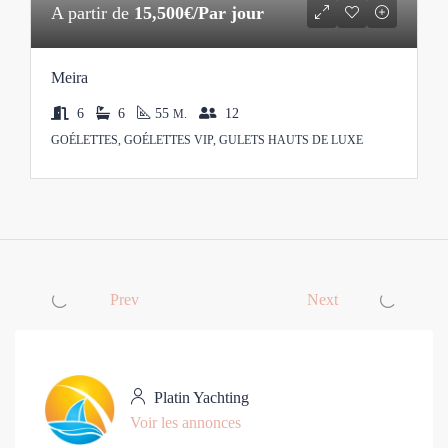
A partir de
15,500€/Par jour
Meira
6
6
55
12
M.
GOÉLETTES, GOÉLETTES VIP, GULETS HAUTS DE LUXE
Prev
Next
Platin Yachting
Voir les annonces