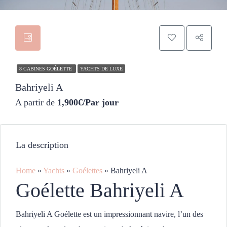
8 CABINES GOÉLETTE
YACHTS DE LUXE
Bahriyeli A
A partir de
1,900€/Par jour
La description
Home
»
Yachts
»
Goélettes
»
Bahriyeli A
Goélette Bahriyeli A
Bahriyeli A Goélette est un impressionnant navire, l’un des