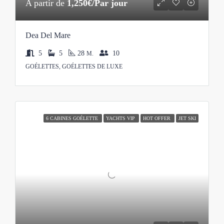
A partir de
1,250€/Par jour
Dea Del Mare
5
5
28
10
M.
GOÉLETTES, GOÉLETTES DE LUXE
6 CABINES GOÉLETTE
YACHTS VIP
HOT OFFER
JET SKI