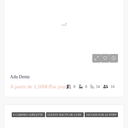
Ada Deniz
A partir de
1,500€/Par jour
8
8
34
16
8 CABINES GOÉLETTE
GULETS HAUTS DE LUXE
JACUZZI SUR LE PONT