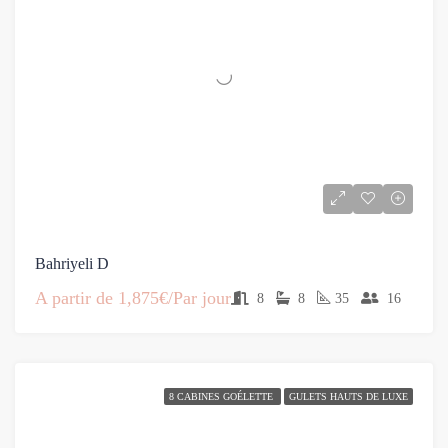
Bahriyeli D
A partir de
1,875€/Par jour
8
8
35
16
8 CABINES GOÉLETTE
GULETS HAUTS DE LUXE