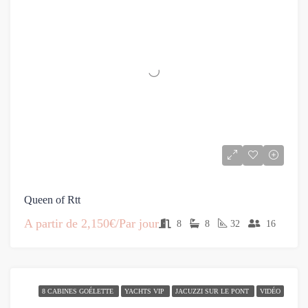
Queen of Rtt
A partir de
2,150€/Par jour
8
8
32
16
8 CABINES GOÉLETTE
YACHTS VIP
JACUZZI SUR LE PONT
VIDÉO