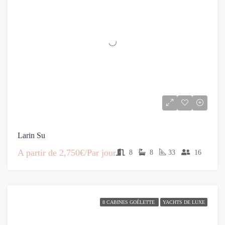
Larin Su
A partir de
2,750€/Par jour
8
8
33
16
8 CABINES GOÉLETTE
YACHTS DE LUXE