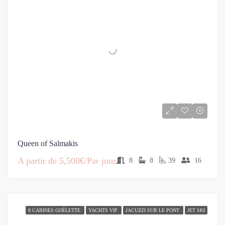
Queen of Salmakis
A partir de
5,500€/Par jour
8
8
39
16
8 CABINES GOÉLETTE
YACHTS VIP
JACUZZI SUR LE PONT
JET SKI