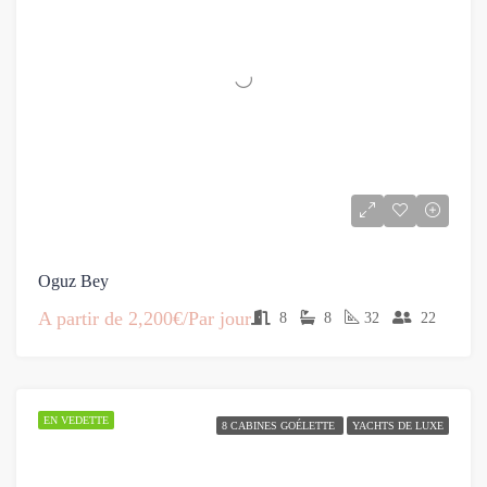
Oguz Bey
A partir de
2,200€/Par jour
8
8
32
22
EN VEDETTE
8 CABINES GOÉLETTE
YACHTS DE LUXE