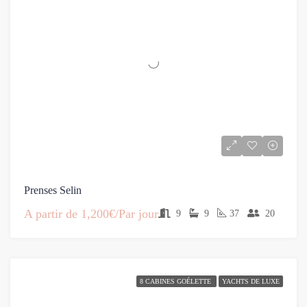
Prenses Selin
A partir de
1,200€/Par jour
9
9
37
20
8 CABINES GOÉLETTE
YACHTS DE LUXE