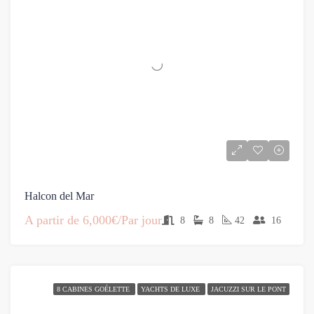
Halcon del Mar
A partir de
6,000€/Par jour
8
8
42
16
8 CABINES GOÉLETTE
YACHTS DE LUXE
JACUZZI SUR LE PONT