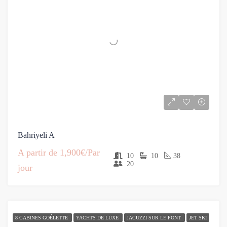
Bahriyeli A
A partir de
1,900€/Par
10
10
38
20
jour
8 CABINES GOÉLETTE
YACHTS DE LUXE
JACUZZI SUR LE PONT
JET SKI