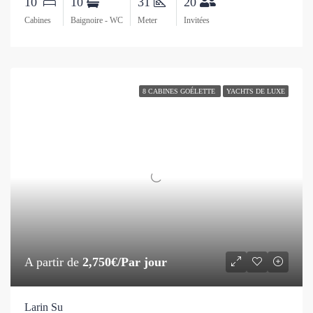
10
10
31
20
Cabines
Baignoire - WC
Meter
Invitées
8 CABINES GOÉLETTE
YACHTS DE LUXE
A partir de
2,750€/Par jour
Larin Su