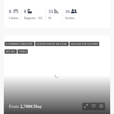
8
8
33
16
Cabines
Baignoire - WC
M.
Invitées
5 CABINES GOÉLETTE
GULETS HAUTS DE LUXE
JACUZZI SUR LE PONT
JET SKI
VIDÉO
From
2,700€/Day