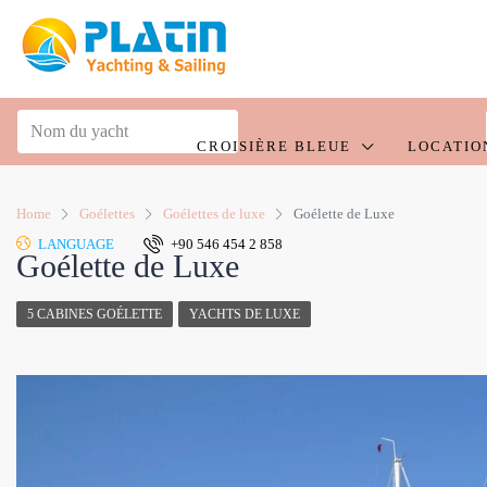
CROISIÈRE BLEUE
LOCATIO
Home
Goélettes
Goélettes de luxe
Goélette de Luxe
LANGUAGE
+90 546 454 2 858
Goélette de Luxe
5 CABINES GOÉLETTE
YACHTS DE LUXE