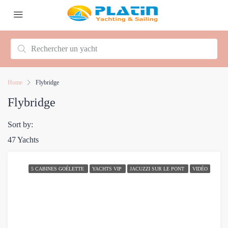
Home
Flybridge
Flybridge
Sort by:
47 Yachts
5 CABINES GOÉLETTE
YACHTS VIP
JACUZZI SUR LE PONT
VIDÉO