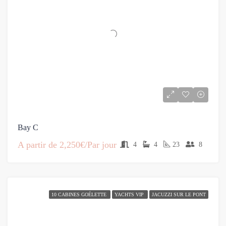
Bay C
A partir de
2,250€/Par jour
4
4
23
8
10 CABINES GOÉLETTE
YACHTS VIP
JACUZZI SUR LE PONT