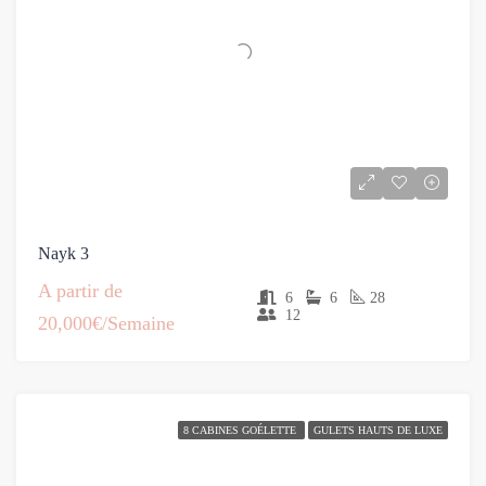
Nayk 3
A partir de
6
6
28
12
20,000€/Semaine
8 CABINES GOÉLETTE
GULETS HAUTS DE LUXE