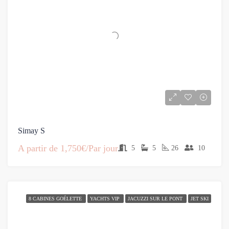
Simay S
A partir de
1,750€/Par jour
5
5
26
10
8 CABINES GOÉLETTE
YACHTS VIP
JACUZZI SUR LE PONT
JET SKI