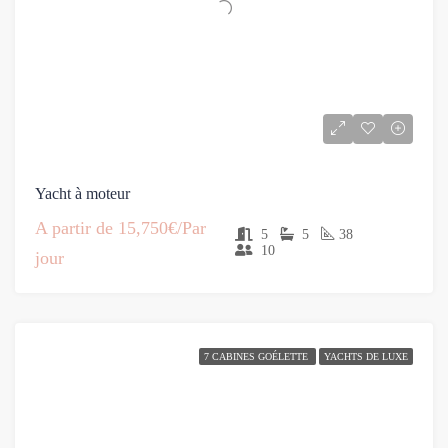
Yacht à moteur
A partir de
15,750€/Par
5
5
38
10
jour
7 CABINES GOÉLETTE
YACHTS DE LUXE