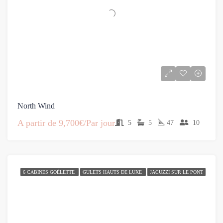
North Wind
A partir de
9,700€/Par jour
5
5
47
10
6 CABINES GOÉLETTE
GULETS HAUTS DE LUXE
JACUZZI SUR LE PONT