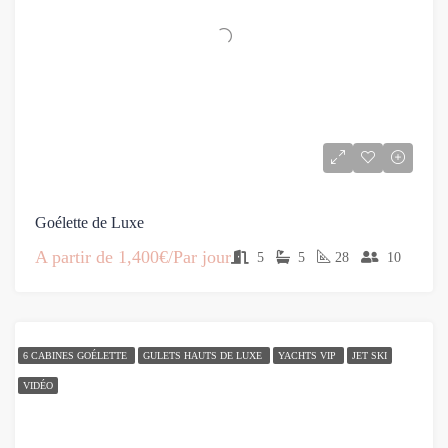
Goélette de Luxe
A partir de
1,400€/Par jour
5
5
28
10
6 CABINES GOÉLETTE
GULETS HAUTS DE LUXE
YACHTS VIP
JET SKI
VIDÉO