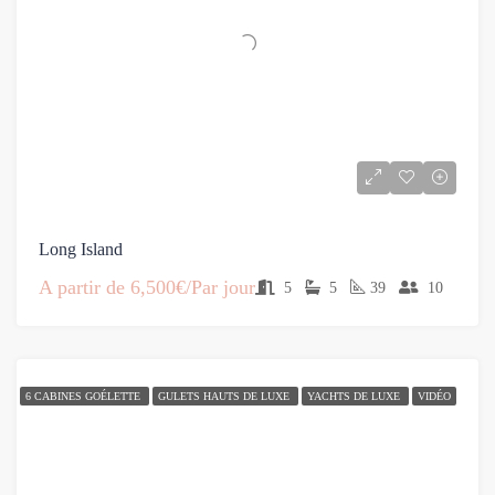
Long Island
A partir de
6,500€/Par jour
5
5
39
10
6 CABINES GOÉLETTE
GULETS HAUTS DE LUXE
YACHTS DE LUXE
VIDÉO