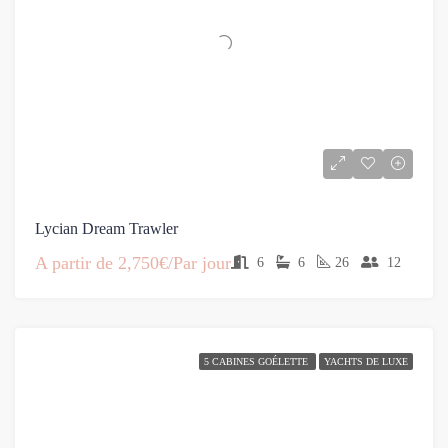
Lycian Dream Trawler
A partir de
2,750€/Par jour
6
6
26
12
5 CABINES GOÉLETTE
YACHTS DE LUXE