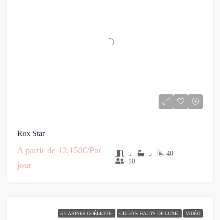
Rox Star
A partir de
12,150€/Par
5
5
40
10
jour
5 CABINES GOÉLETTE
GULETS HAUTS DE LUXE
VIDÉO