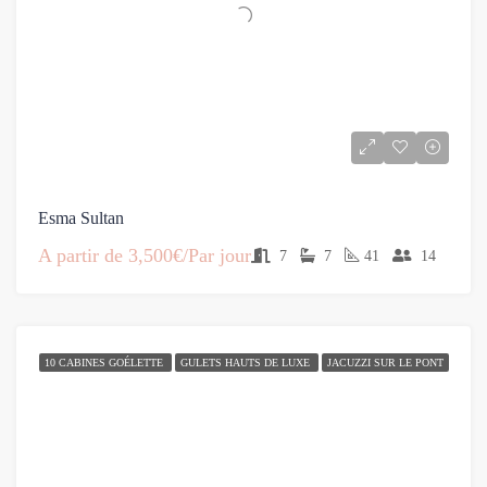
Esma Sultan
A partir de
3,500€/Par jour
7
7
41
14
10 CABINES GOÉLETTE
GULETS HAUTS DE LUXE
JACUZZI SUR LE PONT