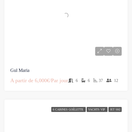
Gul Maria
A partir de
6,000€/Par jour
6
6
37
12
6 CABINES GOÉLETTE
YACHTS VIP
JET SKI