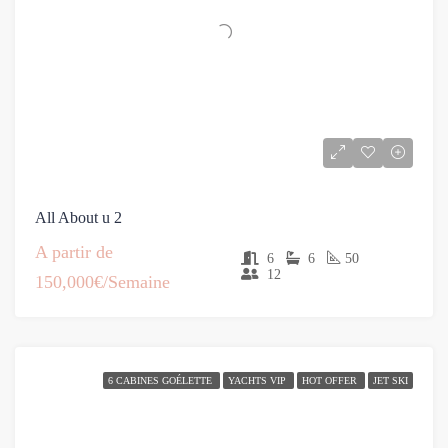
All About u 2
A partir de
6
6
50
12
150,000€/Semaine
6 CABINES GOÉLETTE
YACHTS VIP
HOT OFFER
JET SKI