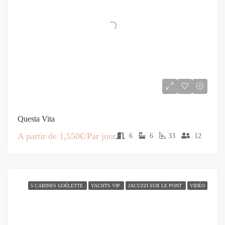
Questa Vita
A partir de
1,550€/Par jour
6
6
33
12
5 CABINES GOÉLETTE
YACHTS VIP
JACUZZI SUR LE PONT
VIDÉO