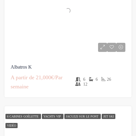
Albatros K
A partir de
21,000€/Par
6
6
26
12
semaine
6 CABINES GOÉLETTE
YACHTS VIP
JACUZZI SUR LE PONT
JET SKI
VIDÉO