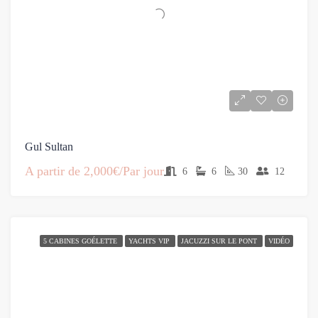
Gul Sultan
A partir de
2,000€/Par jour
6
6
30
12
5 CABINES GOÉLETTE
YACHTS VIP
JACUZZI SUR LE PONT
VIDÉO