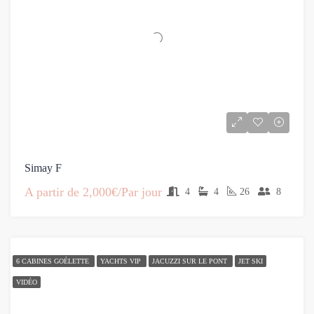
Simay F
A partir de
2,000€/Par jour
4
4
26
8
6 CABINES GOÉLETTE
YACHTS VIP
JACUZZI SUR LE PONT
JET SKI
VIDÉO