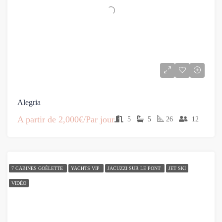
Alegria
A partir de
2,000€/Par jour
5
5
26
12
7 CABINES GOÉLETTE
YACHTS VIP
JACUZZI SUR LE PONT
JET SKI
VIDÉO