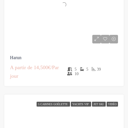
Harun
A partir de
14,500€/Par
5
5
39
10
jour
5 CABINES GOÉLETTE
YACHTS VIP
JET SKI
VIDÉO