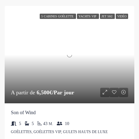
5 CABINES GOÉLETTE
YACHTS VIP
JET SKI
VIDÉO
A partir de
6,500€/Par jour
Son of Wind
5
5
43
10
M.
GOÉLETTES, GOÉLETTES VIP, GULETS HAUTS DE LUXE