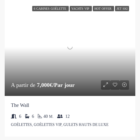
6 CABINES GOÉLETTE
YACHTS VIP
HOT OFFER
JET SKI
A partir de
7,000€/Par jour
The Wall
6
6
40
12
M.
GOÉLETTES, GOÉLETTES VIP, GULETS HAUTS DE LUXE