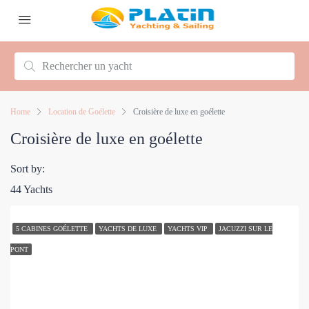
Home
Location de Goélette
Croisière de luxe en goélette
Croisière de luxe en goélette
Sort by:
44 Yachts
5 CABINES GOÉLETTE
YACHTS DE LUXE
YACHTS VIP
JACUZZI SUR LE
PONT