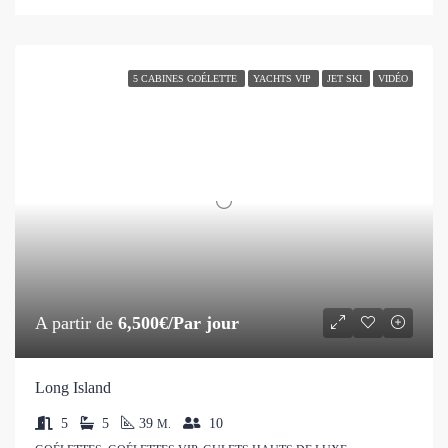
5 CABINES GOÉLETTE
YACHTS VIP
JET SKI
VIDÉO
A partir de
6,500€/Par jour
Long Island
5
5
39
10
M.