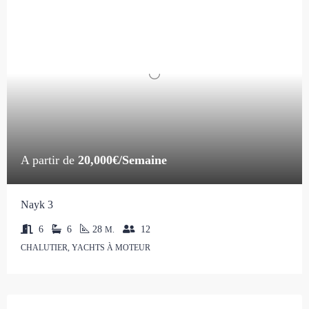
A partir de
20,000€/Semaine
Nayk 3
6
6
28
12
M.
CHALUTIER, YACHTS À MOTEUR