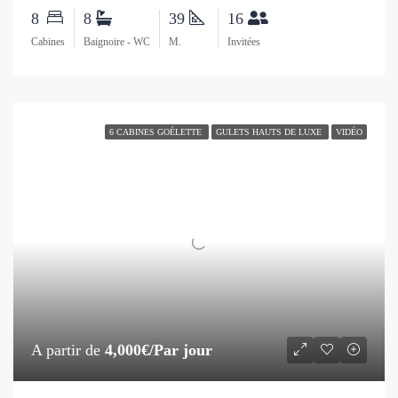
8
8
39
16
Cabines
Baignoire - WC
M.
Invitées
6 CABINES GOÉLETTE
GULETS HAUTS DE LUXE
VIDÉO
A partir de
4,000€/Par jour