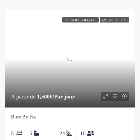
5 CABINES GOÉLETTE
YACHTS DE LUXE
A partir de
1,500€/Par jour
Buse By Frz
5
5
24
10