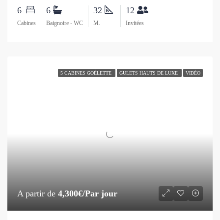
6
6
32
12
Cabines
Baignoire - WC
M.
Invitées
5 CABINES GOÉLETTE
GULETS HAUTS DE LUXE
VIDÉO
A partir de
4,300€/Par jour