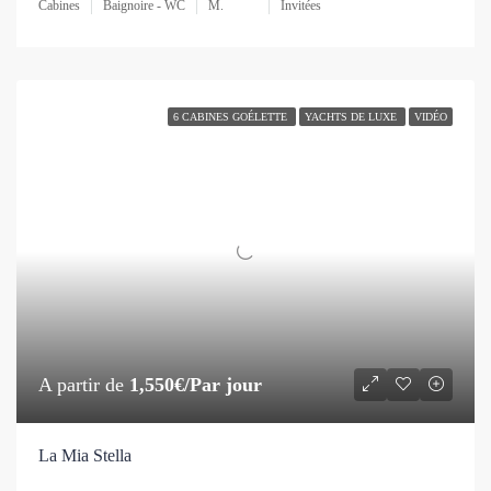
Cabines
Baignoire - WC
M.
Invitées
6 CABINES GOÉLETTE
YACHTS DE LUXE
VIDÉO
A partir de
1,550€/Par jour
La Mia Stella