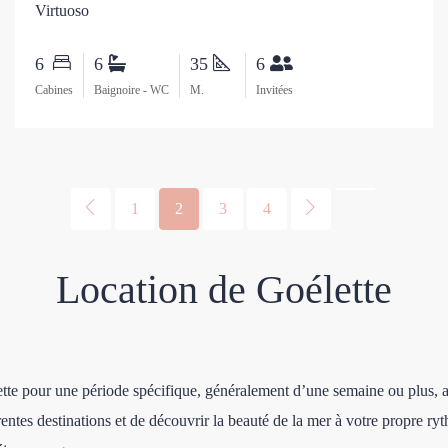
Virtuoso
6
6
35
6
Cabines
Baignoire - WC
M.
Invitées
1
2
3
4
Location de Goélette
ette pour une période spécifique, généralement d’une semaine ou plus, af
érentes destinations et de découvrir la beauté de la mer à votre propre ry