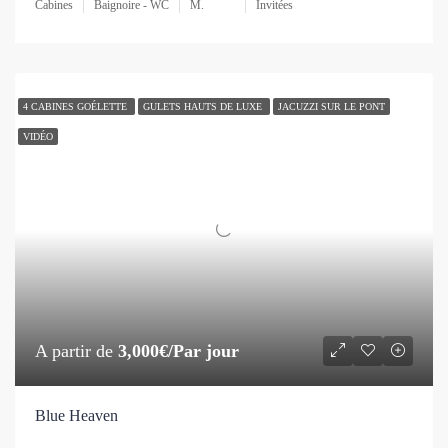
Cabines
Baignoire - WC
M.
Invitées
4 CABINES GOÉLETTE
GULETS HAUTS DE LUXE
JACUZZI SUR LE PONT
VIDÉO
A partir de
3,000€/Par jour
Blue Heaven