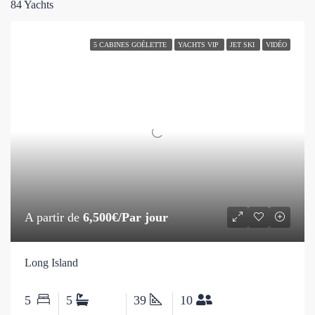
84 Yachts
5 CABINES GOÉLETTE
YACHTS VIP
JET SKI
VIDÉO
A partir de
6,500€/Par jour
Long Island
5
5
39
10