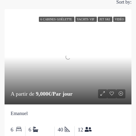
Sort by:
6 CABINES GOÉLETTE
YACHTS VIP
JET SKI
VIDÉO
A partir de
9,000€/Par jour
Emanuel
6
6
40
12