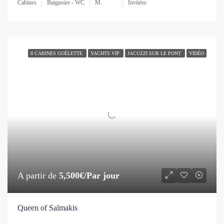
Cabines
Baignoire - WC
M.
Invitées
8 CABINES GOÉLETTE
YACHTS VIP
JACUZZI SUR LE PONT
VIDÉO
A partir de
5,500€/Par jour
Queen of Salmakis